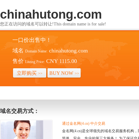
chinahutong.com
您正在访问的域名可以转让!This domain name is for sale!
一口价出售中！
域名
chinahutong.com
Domain Name:
售价
CNY 1115.00
Listing Price:
立即购买
BUY NOW
>>
>>
域名交易方式：
通过金名网(4.cn) 中介交易
金名网(4.cn)是全球领先的域名交易服务机
简单、安全、专业的第三方服务！ 为了保证交