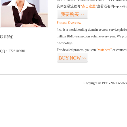
具体交易流程可
“点击这里”
查看或咨询support@
我要购买
>>
Process Overview:
4.cn is a world leading domain escrow service plat
million RMB transaction volume every year. We promi
联系我们
5 workdays.
For detailed process, you can
“visit here”
or contact
QQ：2726103981
BUY NOW
>>
Copyright © 1998 -2025 www.c